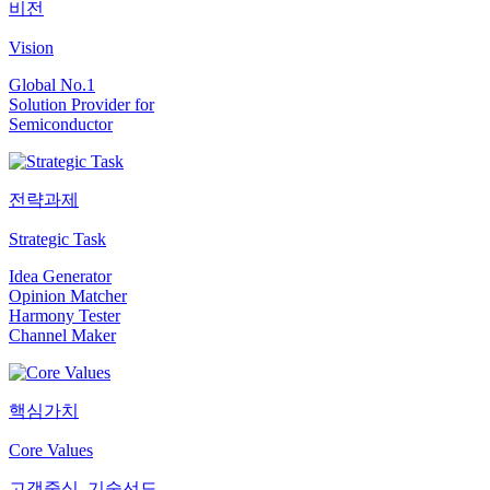
비전
Vision
Global No.1
Solution Provider for
Semiconductor
전략과제
Strategic Task
Idea Generator
Opinion Matcher
Harmony Tester
Channel Maker
핵심가치
Core Values
고객중심, 기술선도